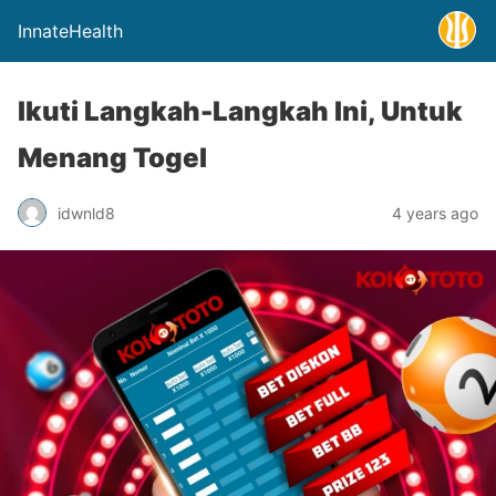
InnateHealth
Ikuti Langkah-Langkah Ini, Untuk
Menang Togel
idwnld8
4 years ago