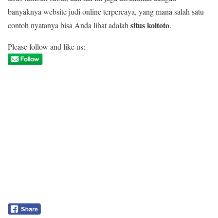
banyaknya website judi online terpercaya, yang mana salah satu
situs koitoto
contoh nyatanya bisa Anda lihat adalah
.
Please follow and like us: