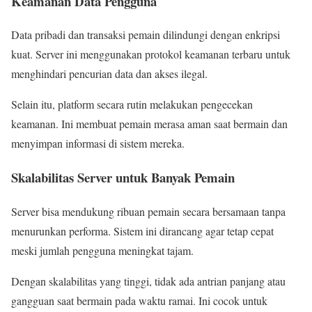
Keamanan Data Pengguna
Data pribadi dan transaksi pemain dilindungi dengan enkripsi
kuat. Server ini menggunakan protokol keamanan terbaru untuk
menghindari pencurian data dan akses ilegal.
Selain itu, platform secara rutin melakukan pengecekan
keamanan. Ini membuat pemain merasa aman saat bermain dan
menyimpan informasi di sistem mereka.
Skalabilitas Server untuk Banyak Pemain
Server bisa mendukung ribuan pemain secara bersamaan tanpa
menurunkan performa. Sistem ini dirancang agar tetap cepat
meski jumlah pengguna meningkat tajam.
Dengan skalabilitas yang tinggi, tidak ada antrian panjang atau
gangguan saat bermain pada waktu ramai. Ini cocok untuk