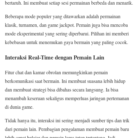
bertaruh. Ini membuat setiap sesi permainan berbeda dan menarik.
Beberapa mode populer yang ditawarkan adalah permainan
klasik, turnamen, dan game jackpot. Pemain juga bisa mencoba
mode eksperimental yang sering diperbarui. Pilihan ini memberi
kebebasan untuk menemukan gaya bermain yang paling cocok.
Interaksi Real-Time dengan Pemain Lain
Fitur chat dan kamar obrolan memungkinkan pemain
berkomunikasi saat bermain. Ini membuat suasana lebih hidup
dan membuat strategi bisa dibahas secara langsung. Ia bisa
menambah keseruan sekaligus memperluas jaringan pertemanan
di dunia game.
Tidak hanya itu, interaksi ini sering menjadi sumber tips dan trik
dari pemain lain. Pembagian pengalaman membuat pemain baru
lebih cepat belajar dan pemain lama tetap tertantang. Jadi,