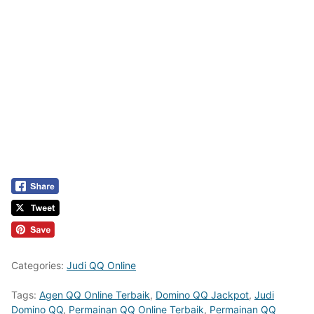
Categories:
Judi QQ Online
Tags:
Agen QQ Online Terbaik
,
Domino QQ Jackpot
,
Judi
Domino QQ
,
Permainan QQ Online Terbaik
,
Permainan QQ