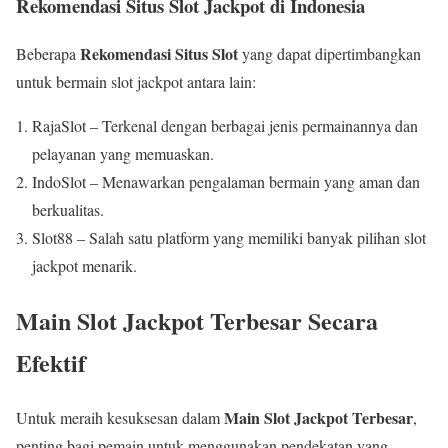
Rekomendasi Situs Slot Jackpot di Indonesia
Rekomendasi Situs Slot
Beberapa
yang dapat dipertimbangkan
untuk bermain slot jackpot antara lain:
RajaSlot – Terkenal dengan berbagai jenis permainannya dan
pelayanan yang memuaskan.
IndoSlot – Menawarkan pengalaman bermain yang aman dan
berkualitas.
Slot88 – Salah satu platform yang memiliki banyak pilihan slot
jackpot menarik.
Main Slot Jackpot Terbesar Secara
Efektif
Main Slot Jackpot Terbesar
Untuk meraih kesuksesan dalam
,
penting bagi pemain untuk menggunakan pendekatan yang