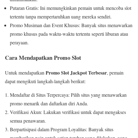
Putaran Gratis: Ini memungkinkan pemain untuk mencoba slot
tertentu tanpa mempertaruhkan uang mereka sendiri.
Promo Musiman dan Event Khusus: Banyak situs menawarkan
promo khusus pada waktu-waktu tertentu seperti liburan atau
perayaan.
Cara Mendapatkan Promo Slot
Promo Slot Jackpot Terbesar
Untuk mendapatkan
, pemain
dapat mengikuti langkah-langkah berikut:
Mendaftar di Situs Terpercaya: Pilih situs yang menawarkan
promo menarik dan daftarkan diri Anda.
Verifikasi Akun: Lakukan verifikasi untuk dapat mengakses
semua penawaran.
Berpartisipasi dalam Program Loyalitas: Banyak situs
memberikan poin untuk setiap taruhan yang dilakukan, yang