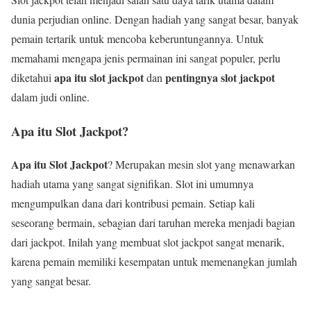
dunia perjudian online. Dengan hadiah yang sangat besar, banyak
pemain tertarik untuk mencoba keberuntungannya. Untuk
memahami mengapa jenis permainan ini sangat populer, perlu
apa itu slot jackpot
pentingnya slot jackpot
diketahui
dan
dalam judi online.
Apa itu Slot Jackpot?
Apa itu Slot Jackpot
? Merupakan mesin slot yang menawarkan
hadiah utama yang sangat signifikan. Slot ini umumnya
mengumpulkan dana dari kontribusi pemain. Setiap kali
seseorang bermain, sebagian dari taruhan mereka menjadi bagian
dari jackpot. Inilah yang membuat slot jackpot sangat menarik,
karena pemain memiliki kesempatan untuk memenangkan jumlah
yang sangat besar.