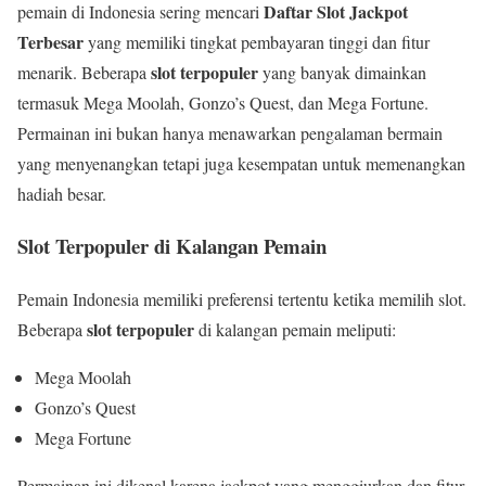
Daftar Slot Jackpot
pemain di Indonesia sering mencari
Terbesar
yang memiliki tingkat pembayaran tinggi dan fitur
slot terpopuler
menarik. Beberapa
yang banyak dimainkan
termasuk Mega Moolah, Gonzo’s Quest, dan Mega Fortune.
Permainan ini bukan hanya menawarkan pengalaman bermain
yang menyenangkan tetapi juga kesempatan untuk memenangkan
hadiah besar.
Slot Terpopuler di Kalangan Pemain
Pemain Indonesia memiliki preferensi tertentu ketika memilih slot.
slot terpopuler
Beberapa
di kalangan pemain meliputi:
Mega Moolah
Gonzo’s Quest
Mega Fortune
Permainan ini dikenal karena jackpot yang menggiurkan dan fitur