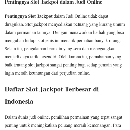
Pentingnya Slot Jackpot dalam Judi Online
Pentingnya Slot Jackpot
dalam Judi Online tidak dapat
diragukan. Slot jackpot menyediakan peluang yang kurang umum
dalam permainan lainnya. Dengan menawarkan hadiah yang bisa
mengubah hidup, slot jenis ini menarik perhatian banyak orang.
Selain itu, pengalaman bermain yang seru dan menegangkan
menjadi daya tarik tersendiri. Oleh karena itu, pemahaman yang
baik tentang slot jackpot sangat penting bagi setiap pemain yang
ingin meraih keuntungan dari perjudian online.
Daftar Slot Jackpot Terbesar di
Indonesia
Dalam dunia judi online, pemilihan permainan yang tepat sangat
penting untuk meningkatkan peluang meraih kemenangan. Para