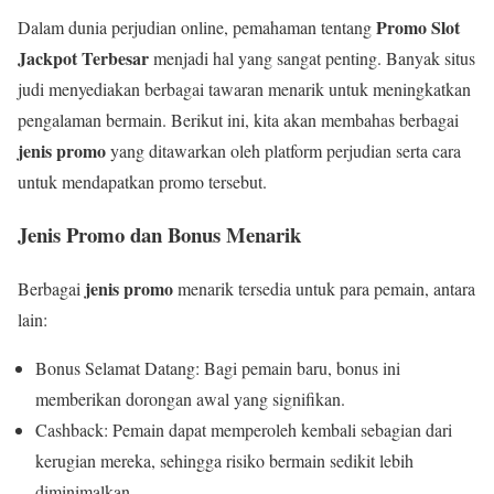
Promo Slot
Dalam dunia perjudian online, pemahaman tentang
Jackpot Terbesar
menjadi hal yang sangat penting. Banyak situs
judi menyediakan berbagai tawaran menarik untuk meningkatkan
pengalaman bermain. Berikut ini, kita akan membahas berbagai
jenis promo
yang ditawarkan oleh platform perjudian serta cara
untuk mendapatkan promo tersebut.
Jenis Promo dan Bonus Menarik
jenis promo
Berbagai
menarik tersedia untuk para pemain, antara
lain:
Bonus Selamat Datang: Bagi pemain baru, bonus ini
memberikan dorongan awal yang signifikan.
Cashback: Pemain dapat memperoleh kembali sebagian dari
kerugian mereka, sehingga risiko bermain sedikit lebih
diminimalkan.