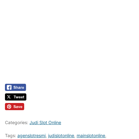
Categories:
Judi Slot Online
Tags:
agenslotresmi
,
judislotonline
,
mainslotonline
,