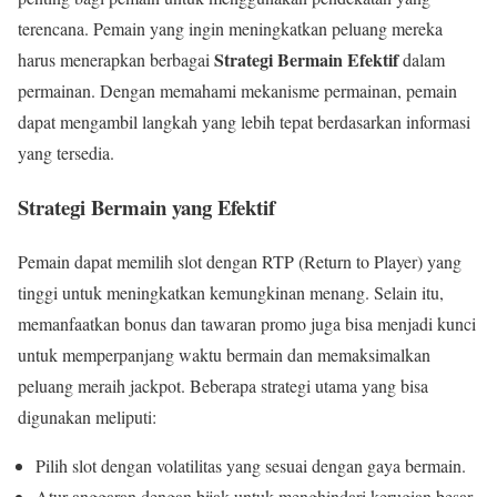
terencana. Pemain yang ingin meningkatkan peluang mereka
Strategi Bermain Efektif
harus menerapkan berbagai
dalam
permainan. Dengan memahami mekanisme permainan, pemain
dapat mengambil langkah yang lebih tepat berdasarkan informasi
yang tersedia.
Strategi Bermain yang Efektif
Pemain dapat memilih slot dengan RTP (Return to Player) yang
tinggi untuk meningkatkan kemungkinan menang. Selain itu,
memanfaatkan bonus dan tawaran promo juga bisa menjadi kunci
untuk memperpanjang waktu bermain dan memaksimalkan
peluang meraih jackpot. Beberapa strategi utama yang bisa
digunakan meliputi:
Pilih slot dengan volatilitas yang sesuai dengan gaya bermain.
Atur anggaran dengan bijak untuk menghindari kerugian besar.