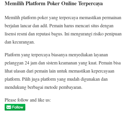
Memilih Platform Poker Online Terpercaya
Memilih platform poker yang terpercaya memastikan permainan
berjalan lancar dan adil. Pemain harus mencari situs dengan
lisensi resmi dan reputasi bagus. Ini mengurangi risiko penipuan
dan kecurangan.
Platform yang terpercaya biasanya menyediakan layanan
pelanggan 24 jam dan sistem keamanan yang kuat. Pemain bisa
lihat ulasan dari pemain lain untuk memastikan kepercayaan
platform. Pilih juga platform yang mudah digunakan dan
mendukung berbagai metode pembayaran.
Please follow and like us: