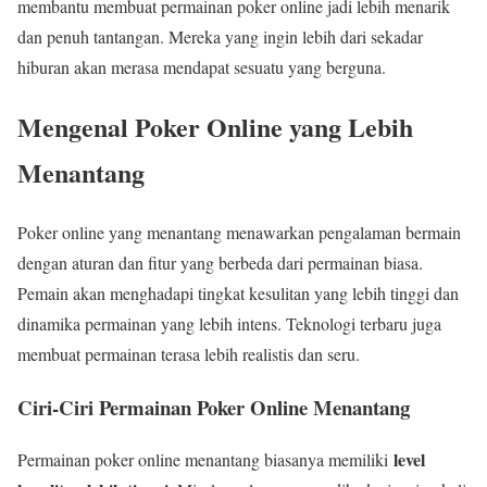
membantu membuat permainan poker online jadi lebih menarik
dan penuh tantangan. Mereka yang ingin lebih dari sekadar
hiburan akan merasa mendapat sesuatu yang berguna.
Mengenal Poker Online yang Lebih
Menantang
Poker online yang menantang menawarkan pengalaman bermain
dengan aturan dan fitur yang berbeda dari permainan biasa.
Pemain akan menghadapi tingkat kesulitan yang lebih tinggi dan
dinamika permainan yang lebih intens. Teknologi terbaru juga
membuat permainan terasa lebih realistis dan seru.
Ciri-Ciri Permainan Poker Online Menantang
level
Permainan poker online menantang biasanya memiliki