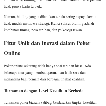
tidak punya kartu terbaik.
Namun, bluffing jangan dilakukan terlalu sering supaya lawan
tidak mudah membaca strategi. Kunci sukses bluffing adalah
kombinasi timing, pola taruhan, dan psikologi lawan.
Fitur Unik dan Inovasi dalam Poker
Online
Poker online sekarang tidak hanya soal taruhan biasa. Ada
beberapa fitur yang membuat permainan lebih seru dan
menantang bagi pemain dari berbagai tingkat keahlian.
Turnamen dengan Level Kesulitan Berbeda
Turnamen poker biasanya dibagi berdasarkan tingkat kesulitan.