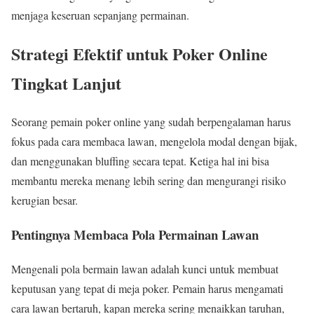
menjaga keseruan sepanjang permainan.
Strategi Efektif untuk Poker Online
Tingkat Lanjut
Seorang pemain poker online yang sudah berpengalaman harus
fokus pada cara membaca lawan, mengelola modal dengan bijak,
dan menggunakan bluffing secara tepat. Ketiga hal ini bisa
membantu mereka menang lebih sering dan mengurangi risiko
kerugian besar.
Pentingnya Membaca Pola Permainan Lawan
Mengenali pola bermain lawan adalah kunci untuk membuat
keputusan yang tepat di meja poker. Pemain harus mengamati
cara lawan bertaruh, kapan mereka sering menaikkan taruhan,