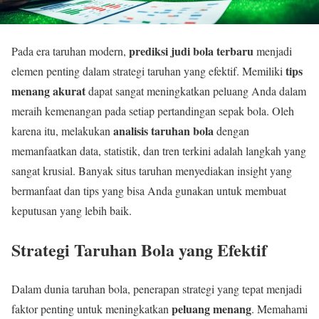
prediksi judi bola terbaru
Pada era taruhan modern,
menjadi
tips
elemen penting dalam strategi taruhan yang efektif. Memiliki
menang akurat
dapat sangat meningkatkan peluang Anda dalam
meraih kemenangan pada setiap pertandingan sepak bola. Oleh
analisis taruhan bola
karena itu, melakukan
dengan
memanfaatkan data, statistik, dan tren terkini adalah langkah yang
sangat krusial. Banyak situs taruhan menyediakan insight yang
bermanfaat dan tips yang bisa Anda gunakan untuk membuat
keputusan yang lebih baik.
Strategi Taruhan Bola yang Efektif
Dalam dunia taruhan bola, penerapan strategi yang tepat menjadi
peluang menang
faktor penting untuk meningkatkan
. Memahami