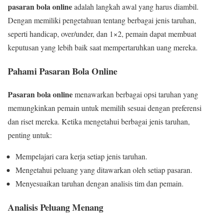
pasaran bola online
adalah langkah awal yang harus diambil.
Dengan memiliki pengetahuan tentang berbagai jenis taruhan,
seperti handicap, over/under, dan 1×2, pemain dapat membuat
keputusan yang lebih baik saat mempertaruhkan uang mereka.
Pahami Pasaran Bola Online
Pasaran bola online
menawarkan berbagai opsi taruhan yang
memungkinkan pemain untuk memilih sesuai dengan preferensi
dan riset mereka. Ketika mengetahui berbagai jenis taruhan,
penting untuk:
Mempelajari cara kerja setiap jenis taruhan.
Mengetahui peluang yang ditawarkan oleh setiap pasaran.
Menyesuaikan taruhan dengan analisis tim dan pemain.
Analisis Peluang Menang