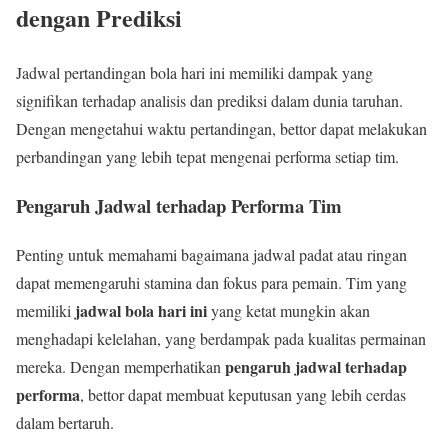
dengan Prediksi
Jadwal pertandingan bola hari ini memiliki dampak yang
signifikan terhadap analisis dan prediksi dalam dunia taruhan.
Dengan mengetahui waktu pertandingan, bettor dapat melakukan
perbandingan yang lebih tepat mengenai performa setiap tim.
Pengaruh Jadwal terhadap Performa Tim
Penting untuk memahami bagaimana jadwal padat atau ringan
dapat memengaruhi stamina dan fokus para pemain. Tim yang
jadwal bola hari ini
memiliki
yang ketat mungkin akan
menghadapi kelelahan, yang berdampak pada kualitas permainan
pengaruh jadwal terhadap
mereka. Dengan memperhatikan
performa
, bettor dapat membuat keputusan yang lebih cerdas
dalam bertaruh.