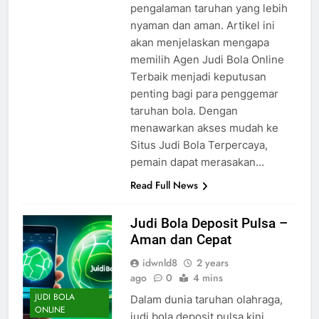
pengalaman taruhan yang lebih
nyaman dan aman. Artikel ini
akan menjelaskan mengapa
memilih Agen Judi Bola Online
Terbaik menjadi keputusan
penting bagi para penggemar
taruhan bola. Dengan
menawarkan akses mudah ke
Situs Judi Bola Terpercaya,
pemain dapat merasakan…
Read Full News
Judi Bola Deposit Pulsa –
Aman dan Cepat
idwnld8
2 years
ago
0
4 mins
JUDI BOLA
Dalam dunia taruhan olahraga,
ONLINE
judi bola deposit pulsa kini