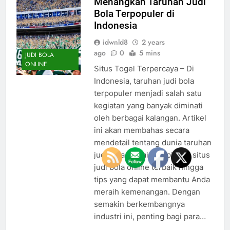
Menangkan Taruhan Judi
Bola Terpopuler di
Indonesia
idwnld8
2 years
ago
0
5 mins
JUDI BOLA
ONLINE
Situs Togel Terpercaya – Di
Indonesia, taruhan judi bola
terpopuler menjadi salah satu
kegiatan yang banyak diminati
oleh berbagai kalangan. Artikel
ini akan membahas secara
mendetail tentang dunia taruhan
judi bola, mulai dari pilihan situs
judi bola online terbaik hingga
tips yang dapat membantu Anda
meraih kemenangan. Dengan
semakin berkembangnya
industri ini, penting bagi para…