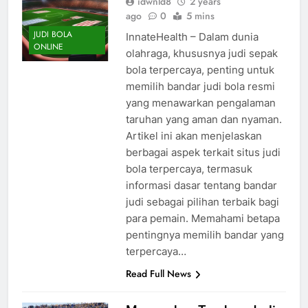
idwnld8
2 years
ago
0
5 mins
JUDI BOLA
InnateHealth – Dalam dunia
ONLINE
olahraga, khususnya judi sepak
bola terpercaya, penting untuk
memilih bandar judi bola resmi
yang menawarkan pengalaman
taruhan yang aman dan nyaman.
Artikel ini akan menjelaskan
berbagai aspek terkait situs judi
bola terpercaya, termasuk
informasi dasar tentang bandar
judi sebagai pilihan terbaik bagi
para pemain. Memahami betapa
pentingnya memilih bandar yang
terpercaya…
Read Full News