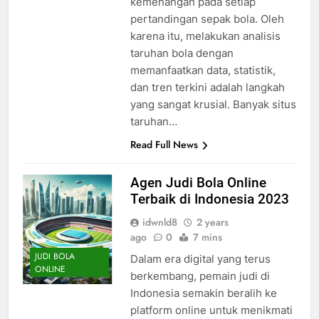
kemenangan pada setiap
pertandingan sepak bola. Oleh
karena itu, melakukan analisis
taruhan bola dengan
memanfaatkan data, statistik,
dan tren terkini adalah langkah
yang sangat krusial. Banyak situs
taruhan…
Read Full News
Agen Judi Bola Online
Terbaik di Indonesia 2023
idwnld8
2 years
ago
0
7 mins
JUDI BOLA
Dalam era digital yang terus
ONLINE
berkembang, pemain judi di
Indonesia semakin beralih ke
platform online untuk menikmati