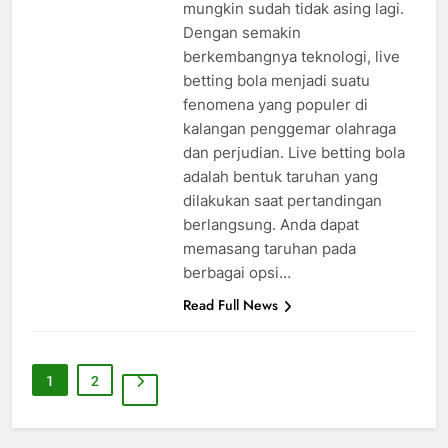
mungkin sudah tidak asing lagi.
Dengan semakin
berkembangnya teknologi, live
betting bola menjadi suatu
fenomena yang populer di
kalangan penggemar olahraga
dan perjudian. Live betting bola
adalah bentuk taruhan yang
dilakukan saat pertandingan
berlangsung. Anda dapat
memasang taruhan pada
berbagai opsi…
Read Full News
1
2