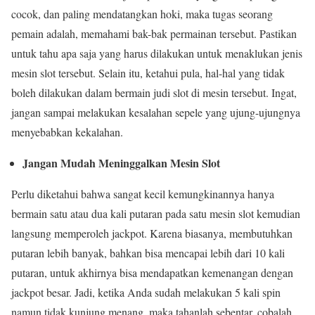
cocok, dan paling mendatangkan hoki, maka tugas seorang
pemain adalah, memahami bak-bak permainan tersebut. Pastikan
untuk tahu apa saja yang harus dilakukan untuk menaklukan jenis
mesin slot tersebut. Selain itu, ketahui pula, hal-hal yang tidak
boleh dilakukan dalam bermain judi slot di mesin tersebut. Ingat,
jangan sampai melakukan kesalahan sepele yang ujung-ujungnya
menyebabkan kekalahan.
Jangan Mudah Meninggalkan Mesin Slot
Perlu diketahui bahwa sangat kecil kemungkinannya hanya
bermain satu atau dua kali putaran pada satu mesin slot kemudian
langsung memperoleh jackpot. Karena biasanya, membutuhkan
putaran lebih banyak, bahkan bisa mencapai lebih dari 10 kali
putaran, untuk akhirnya bisa mendapatkan kemenangan dengan
jackpot besar. Jadi, ketika Anda sudah melakukan 5 kali spin
namun tidak kunjung menang, maka tahanlah sebentar, cobalah