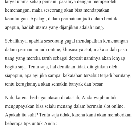
target utama setiap pemain, pasalnya dengan memperoleh
kemenangan, maka seseorang akan bisa mendapatkan
keuntungan. Apalagi, dalam permainan judi dalam bentuk
apapun, hadiah utama yang dijanjikan adalah uang.
Sebaliknya, apabila seseorang gagal mendapatkan kemenangan
dalam permainan judi online, khususnya slot, maka sudah pasti
uang yang mereka taruh sebagai deposit nantinya akan lenyap
begitu saja. Tentu saja, hal demikian tidak diinginkan oleh
siapapun, apalagi jika sampai kekalahan tersebut terjadi berulang,
tentu kerugiannya akan semakin banyak dan besar.
Nah, karena berbagai alasan di ataslah, Anda wajib untuk
mengupayakan bisa selalu menang dalam bermain slot online.
Apakah itu sulit? Tentu saja tidak, karena kami akan memberikan
beberapa tips untuk Anda :