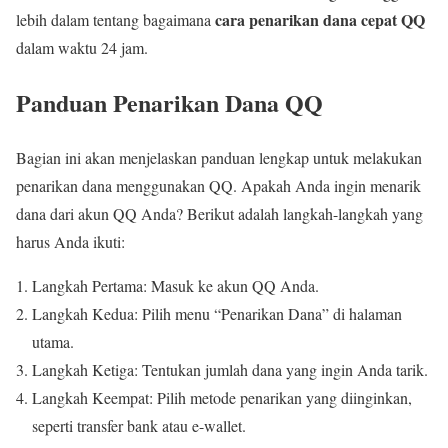
cara penarikan dana cepat QQ
lebih dalam tentang bagaimana
dalam waktu 24 jam.
Panduan Penarikan Dana QQ
Bagian ini akan menjelaskan panduan lengkap untuk melakukan
penarikan dana menggunakan QQ. Apakah Anda ingin menarik
dana dari akun QQ Anda? Berikut adalah langkah-langkah yang
harus Anda ikuti:
Langkah Pertama: Masuk ke akun QQ Anda.
Langkah Kedua: Pilih menu “Penarikan Dana” di halaman
utama.
Langkah Ketiga: Tentukan jumlah dana yang ingin Anda tarik.
Langkah Keempat: Pilih metode penarikan yang diinginkan,
seperti transfer bank atau e-wallet.