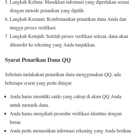
Langkah Kelima: Masukkan informasi yang diperlukan sesuai
dengan metode penarikan yang dipilih.
Langkah Keenam: Konfirmasikan penarikan dana Anda dan
tunggu proses verifikasi.
Langkah Ketujuh: Setelah proses verifikasi selesai, dana akan
ditransfer ke rekening yang Anda tunjukkan.
Syarat Penarikan Dana QQ
Sebelum melakukan penarikan dana menggunakan QQ, ada
beberapa syarat yang perlu diingat:
Anda harus memiliki saldo yang cukup di akun QQ Anda
untuk menarik dana.
Anda harus mengikuti prosedur verifikasi identitas dengan
benar.
Anda perlu memastikan informasi rekening yang Anda berikan