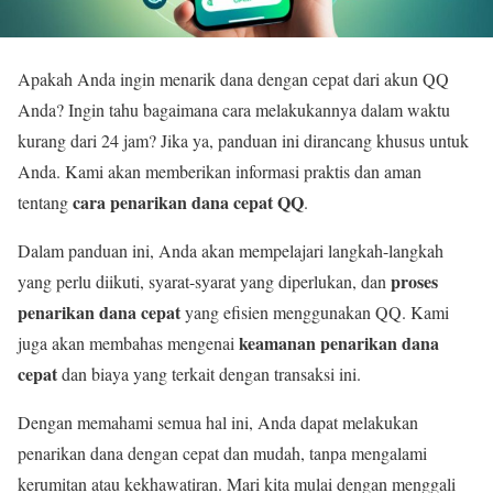
Apakah Anda ingin menarik dana dengan cepat dari akun QQ
Anda? Ingin tahu bagaimana cara melakukannya dalam waktu
kurang dari 24 jam? Jika ya, panduan ini dirancang khusus untuk
Anda. Kami akan memberikan informasi praktis dan aman
cara penarikan dana cepat QQ
tentang
.
Dalam panduan ini, Anda akan mempelajari langkah-langkah
proses
yang perlu diikuti, syarat-syarat yang diperlukan, dan
penarikan dana cepat
yang efisien menggunakan QQ. Kami
keamanan penarikan dana
juga akan membahas mengenai
cepat
dan biaya yang terkait dengan transaksi ini.
Dengan memahami semua hal ini, Anda dapat melakukan
penarikan dana dengan cepat dan mudah, tanpa mengalami
kerumitan atau kekhawatiran. Mari kita mulai dengan menggali