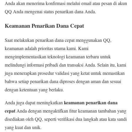
Anda akan menerima konfirmasi melalui email atau pesan di akun
QQ Anda mengenai status penarikan dana Anda.
Keamanan Penarikan Dana Cepat
Saat melakukan penarikan dana cepat menggunakan QQ,
keamanan adalah prioritas utama kami. Kami
mengimplementasikan teknologi keamanan terbaru untuk
melindungi informasi pribadi dan transaksi Anda. Selain itu, kami
juga menerapkan prosedur validasi yang ketat untuk memastikan
bahwa setiap penarikan dana diproses dengan aman dan sesuai
dengan ketentuan yang berlaku.
keamanan penarikan dana
Anda juga dapat meningkatkan
cepat
Anda dengan mengaktifkan fitur keamanan tambahan yang
disediakan oleh QQ, seperti verifikasi dua langkah atau kata sandi
yang kuat dan unik.