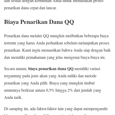
dan sesuai dengan kebutuhan Anda untuk memastikan proses
penarikan dana cepat dan lancar.
Biaya Penarikan Dana QQ
Penarikan dana melalui QQ mungkin melibatkan beberapa biaya
tertentu yang harus Anda perhatikan sebelum melanjutkan proses
penarikan. Kami ingin memastikan bahwa Anda siap dengan baik
dan memiliki pemahaman yang jelas mengenai biaya-biaya ini.
biaya penarikan dana QQ
Secara umum,
memiliki variasi
tergantung pada jenis akun yang Anda miliki dan metode
penarikan yang Anda pilih. Biaya yang mungkin timbul
umumnya berkisar antara 0,5% hingga 2% dari jumlah yang
Anda tarik.
Di samping itu, ada faktor-faktor lain yang dapat mempengaruhi