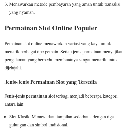
Menawarkan metode pembayaran yang aman untuk transaksi
yang nyaman.
Permainan Slot Online Populer
Pemainan slot online menawarkan variasi yang kaya untuk
menarik berbagai tipe pemain. Setiap jenis permainan menyajikan
pengalaman yang berbeda, membuatnya sangat menarik untuk
dijelajahi.
Jenis-Jenis Permainan Slot yang Tersedia
Jenis-jenis permainan slot
terbagi menjadi beberapa kategori,
antara lain:
Slot Klasik: Menawarkan tampilan sederhana dengan tiga
gulungan dan simbol tradisional.