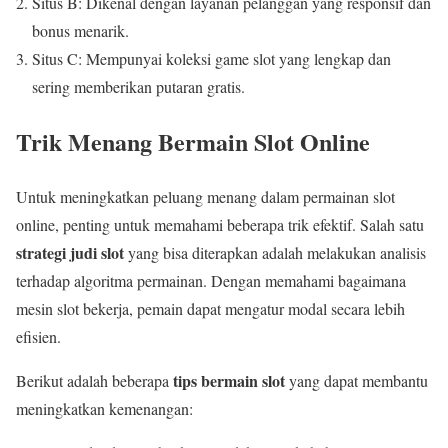
Situs B: Dikenal dengan layanan pelanggan yang responsif dan
bonus menarik.
Situs C: Mempunyai koleksi game slot yang lengkap dan
sering memberikan putaran gratis.
Trik Menang Bermain Slot Online
Untuk meningkatkan peluang menang dalam permainan slot
online, penting untuk memahami beberapa trik efektif. Salah satu
strategi judi slot
yang bisa diterapkan adalah melakukan analisis
terhadap algoritma permainan. Dengan memahami bagaimana
mesin slot bekerja, pemain dapat mengatur modal secara lebih
efisien.
tips bermain slot
Berikut adalah beberapa
yang dapat membantu
meningkatkan kemenangan: