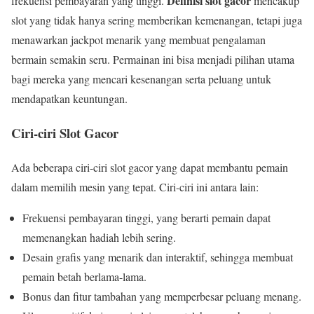
Definisi slot gacor
frekuensi pembayaran yang tinggi.
mencakup
slot yang tidak hanya sering memberikan kemenangan, tetapi juga
menawarkan jackpot menarik yang membuat pengalaman
bermain semakin seru. Permainan ini bisa menjadi pilihan utama
bagi mereka yang mencari kesenangan serta peluang untuk
mendapatkan keuntungan.
Ciri-ciri Slot Gacor
Ada beberapa ciri-ciri slot gacor yang dapat membantu pemain
dalam memilih mesin yang tepat. Ciri-ciri ini antara lain:
Frekuensi pembayaran tinggi, yang berarti pemain dapat
memenangkan hadiah lebih sering.
Desain grafis yang menarik dan interaktif, sehingga membuat
pemain betah berlama-lama.
Bonus dan fitur tambahan yang memperbesar peluang menang.