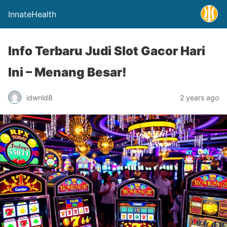
InnateHealth
Info Terbaru Judi Slot Gacor Hari
Ini – Menang Besar!
idwnld8
2 years ago