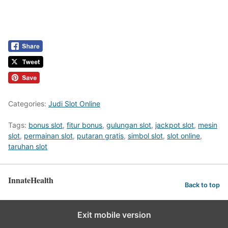
Categories:
Judi Slot Online
Tags:
bonus slot
,
fitur bonus
,
gulungan slot
,
jackpot slot
,
mesin
slot
,
permainan slot
,
putaran gratis
,
simbol slot
,
slot online
,
taruhan slot
InnateHealth
Back to top
Exit mobile version