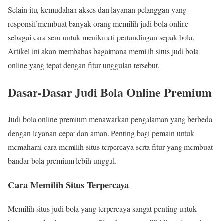
Selain itu, kemudahan akses dan layanan pelanggan yang
responsif membuat banyak orang memilih judi bola online
sebagai cara seru untuk menikmati pertandingan sepak bola.
Artikel ini akan membahas bagaimana memilih situs judi bola
online yang tepat dengan fitur unggulan tersebut.
Dasar-Dasar Judi Bola Online Premium
Judi bola online premium menawarkan pengalaman yang berbeda
dengan layanan cepat dan aman. Penting bagi pemain untuk
memahami cara memilih situs terpercaya serta fitur yang membuat
bandar bola premium lebih unggul.
Cara Memilih Situs Terpercaya
Memilih situs judi bola yang terpercaya sangat penting untuk