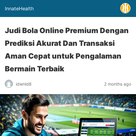
InnateHealth
Judi Bola Online Premium Dengan
Prediksi Akurat Dan Transaksi
Aman Cepat untuk Pengalaman
Bermain Terbaik
idwnld8
2 months ago