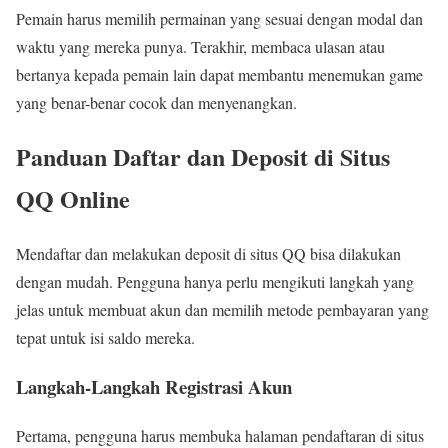
Pemain harus memilih permainan yang sesuai dengan modal dan
waktu yang mereka punya. Terakhir, membaca ulasan atau
bertanya kepada pemain lain dapat membantu menemukan game
yang benar-benar cocok dan menyenangkan.
Panduan Daftar dan Deposit di Situs
QQ Online
Mendaftar dan melakukan deposit di situs QQ bisa dilakukan
dengan mudah. Pengguna hanya perlu mengikuti langkah yang
jelas untuk membuat akun dan memilih metode pembayaran yang
tepat untuk isi saldo mereka.
Langkah-Langkah Registrasi Akun
Pertama, pengguna harus membuka halaman pendaftaran di situs