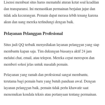
Lisensi membuat situs harus mematuhi aturan ketat soal keadilan
dan transparansi. Ini memastikan permainan berjalan jujur dan
tidak ada kecurangan. Pemain dapat merasa lebih tenang karena
akun dan uang mereka terlindungi dengan baik.
Pelayanan Pelanggan Profesional
Situs judi QQ terbaik menyediakan layanan pelanggan yang siap
membantu kapan saja. Tim dukungan biasanya aktif 24 jam
melalui chat, email, atau telepon. Mereka cepat merespon dan
memberi solusi jelas untuk masalah pemain.
Pelayanan yang ramah dan profesional sangat membantu,
terutama bagi pemain baru yang butuh panduan awal. Dengan
layanan pelanggan baik, pemain tidak perlu khawatir saat
menemukan kendala teknis atau pertanyaan tentang permainan.