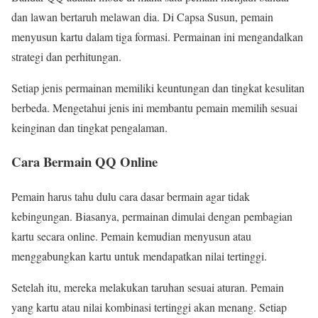
dan lawan bertaruh melawan dia. Di Capsa Susun, pemain
menyusun kartu dalam tiga formasi. Permainan ini mengandalkan
strategi dan perhitungan.
Setiap jenis permainan memiliki keuntungan dan tingkat kesulitan
berbeda. Mengetahui jenis ini membantu pemain memilih sesuai
keinginan dan tingkat pengalaman.
Cara Bermain QQ Online
Pemain harus tahu dulu cara dasar bermain agar tidak
kebingungan. Biasanya, permainan dimulai dengan pembagian
kartu secara online. Pemain kemudian menyusun atau
menggabungkan kartu untuk mendapatkan nilai tertinggi.
Setelah itu, mereka melakukan taruhan sesuai aturan. Pemain
yang kartu atau nilai kombinasi tertinggi akan menang. Setiap