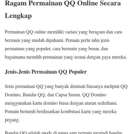
Ragam Permainan QQ Online Secara
Lengkap
Permainan QQ online memiliki variasi yang beragam dan cara
bermain yang mudah dipahami. Pemain perlu tahu jenis
permainan yang populer, cara bermain yang benar, dan
bagaimana memilih permainan yang sesuai dengan gaya mereka.
Jenis-Jenis Permainan QQ Populer
Jenis permainan QQ yang banyak diminati biasanya meliputi QQ
Domino, Bandar QQ, dan Capsa Susun. QQ Domino
menggunakan kartu domino biasa dengan aturan sederhana.
Pemain bertaruh berdasarkan kombinasi kartu yang mereka
pegang.
Bandar QQ adalah mode di mana satu pemain menjadi bandar