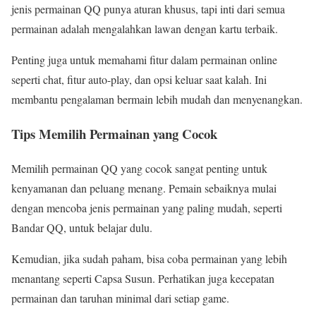
jenis permainan QQ punya aturan khusus, tapi inti dari semua
permainan adalah mengalahkan lawan dengan kartu terbaik.
Penting juga untuk memahami fitur dalam permainan online
seperti chat, fitur auto-play, dan opsi keluar saat kalah. Ini
membantu pengalaman bermain lebih mudah dan menyenangkan.
Tips Memilih Permainan yang Cocok
Memilih permainan QQ yang cocok sangat penting untuk
kenyamanan dan peluang menang. Pemain sebaiknya mulai
dengan mencoba jenis permainan yang paling mudah, seperti
Bandar QQ, untuk belajar dulu.
Kemudian, jika sudah paham, bisa coba permainan yang lebih
menantang seperti Capsa Susun. Perhatikan juga kecepatan
permainan dan taruhan minimal dari setiap game.