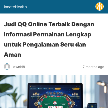
InnateHealth
Judi QQ Online Terbaik Dengan
Informasi Permainan Lengkap
untuk Pengalaman Seru dan
Aman
idwnld8
7 months ago