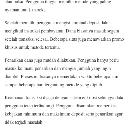
atau pulsa. Pengguna tinggal memilih metode yang paling
nyaman untuk mereka.
Setelah memilih, pengguna mengisi nominal deposit lalu
mengikuti instruksi pembayaran. Dana biasanya masuk segera
setelah transaksi selesai. Beberapa situs juga menawarkan promo
khusus untuk metode tertentu.
Penarikan dana juga mudah dilakukan. Pengguna hanya perlu
masuk ke menu penarikan dan mengisi jumlah yang ingin
diambil. Proses ini biasanya memerlukan waktu beberapa jam
sampai beberapa hari tergantung metode yang dipilih.
Keamanan transaksi dijaga dengan sistem enkripsi sehingga data
pengguna tetap terlindungi. Pengguna disarankan memeriksa
kebijakan minimum dan maksimum deposit serta penarikan agar
tidak terjadi masalah.