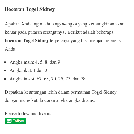
Bocoran Togel Sidney
Apakah Anda ingin tahu angka-angka yang kemungkinan akan
keluar pada putaran selanjutnya? Berikut adalah beberapa
bocoran Togel Sidney
terpercaya yang bisa menjadi referensi
Anda:
Angka main: 4, 5, 8, dan 9
Angka ikut: 1 dan 2
Angka invest: 67, 68, 70, 75, 77, dan 78
Dapatkan keuntungan lebih dalam permainan Togel Sidney
dengan mengikuti bocoran angka-angka di atas.
Please follow and like us: