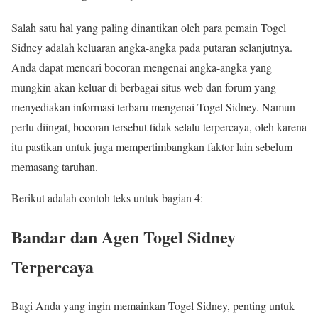
Salah satu hal yang paling dinantikan oleh para pemain Togel
Sidney adalah keluaran angka-angka pada putaran selanjutnya.
Anda dapat mencari bocoran mengenai angka-angka yang
mungkin akan keluar di berbagai situs web dan forum yang
menyediakan informasi terbaru mengenai Togel Sidney. Namun
perlu diingat, bocoran tersebut tidak selalu terpercaya, oleh karena
itu pastikan untuk juga mempertimbangkan faktor lain sebelum
memasang taruhan.
Berikut adalah contoh teks untuk bagian 4:
Bandar dan Agen Togel Sidney
Terpercaya
Bagi Anda yang ingin memainkan Togel Sidney, penting untuk