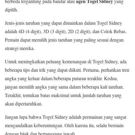
agen Togel Sidney
berbeda tergantung pada bandar atau
yang
dipilih.
Jenis-jenis taruhan yang dapat dimainkan dalam Togel Sidney
adalah 4D (4 digit), 3D (3 digit), 2D (2 digit), dan Colok Bebas.
Pemain dapat memilih jenis taruhan yang paling sesuai dengan
strategi mereka.
Untuk meningkatkan peluang kemenangan di Togel Sidney, ada
beberapa tips dan trik yang dapat diikuti. Pertama, perhatikan tren
angka yang keluar dalam beberapa putaran terakhir. Kedua,
jangan memilih angka yang sama dalam beberapa kali taruhan.
Terakhir, tentukan batas maksimal untuk jumlah taruhan yang
akan dipertaruhkan.
Jangan lupa bahwa Togel Sidney adalah permainan yang sangat
mengandalkan keberuntungan. Oleh karena itu, selalu bermain
dengan bijak dan bertanggung jawab.