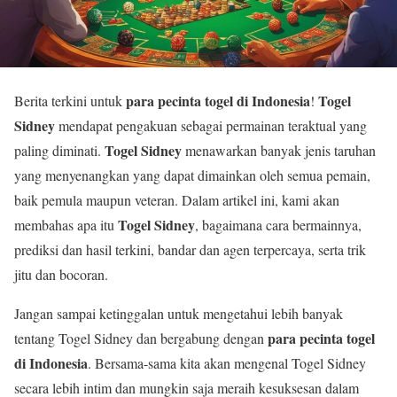
para pecinta togel di Indonesia
Togel
Berita terkini untuk
!
Sidney
mendapat pengakuan sebagai permainan teraktual yang
Togel Sidney
paling diminati.
menawarkan banyak jenis taruhan
yang menyenangkan yang dapat dimainkan oleh semua pemain,
baik pemula maupun veteran. Dalam artikel ini, kami akan
Togel Sidney
membahas apa itu
, bagaimana cara bermainnya,
prediksi dan hasil terkini, bandar dan agen terpercaya, serta trik
jitu dan bocoran.
Jangan sampai ketinggalan untuk mengetahui lebih banyak
para pecinta togel
tentang Togel Sidney dan bergabung dengan
di Indonesia
. Bersama-sama kita akan mengenal Togel Sidney
secara lebih intim dan mungkin saja meraih kesuksesan dalam