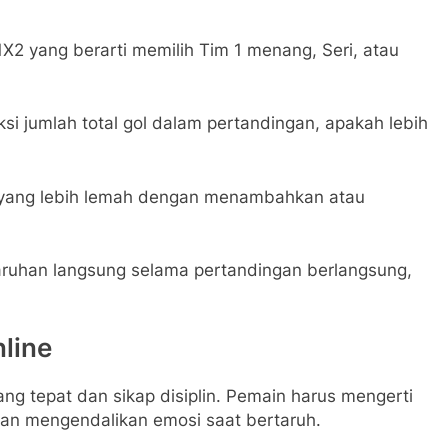
1X2 yang berarti memilih Tim 1 menang, Seri, atau
i jumlah total gol dalam pertandingan, apakah lebih
 yang lebih lemah dengan menambahkan atau
taruhan langsung selama pertandingan berlangsung,
line
ng tepat dan sikap disiplin. Pemain harus mengerti
dan mengendalikan emosi saat bertaruh.