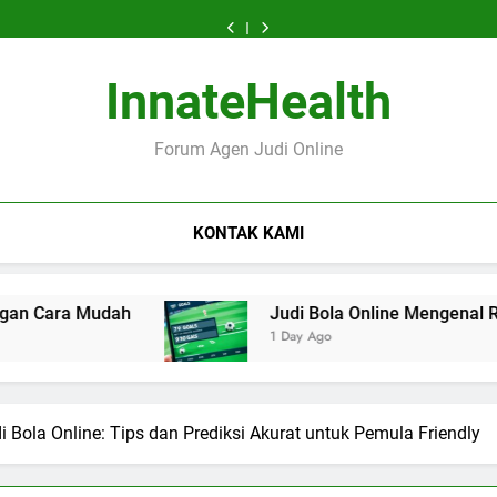
Judi
Judi
Judi
Judi
Judi
Judi
Judi
Bola
Bola
Bola
Bola
Bola
Bola
Bola
Judi
Judi
Online
Online
Online
Online
Online
Online
Online
Bola
Bola
InnateHealth
Informasi
Panduan
Mengenal
Perkembangan
Informasi
Panduan
Mengenal
Online
Online
Lengkap
Memahami
Regulasi
Teknologi
Lengkap
Memahami
Regulasi
Perkembangan
Informasi
Tentang
Risiko
dan
Pada
Tentang
Risiko
dan
Teknologi
Lengkap
Statistik
dan
Aspek
Platform
Statistik
dan
Aspek
Pada
Tentang
Forum Agen Judi Online
Dan
Penggunaan
Keamanan
Olahraga
Dan
Penggunaan
Keamanan
Platform
Statistik
Analisis
Platform
Platform
Digital
Analisis
Platform
Platform
Olahraga
Dan
Pertandingan
Secara
dengan
yang
Pertandingan
Secara
dengan
Digital
Analisis
Untuk
Bertanggung
Mudah
Membuat
Untuk
Bertanggung
Mudah
yang
Pertandingan
Pemain
Jawab
Taruhan
Pemain
Jawab
Membuat
Untuk
KONTAK KAMI
Pemula
dengan
Makin
Pemula
dengan
Taruhan
Pemain
Cara
Seru
Cara
Makin
Pemula
Mudah
Mudah
Seru
h
Judi Bola Online Mengenal Regulasi dan A
1 Day Ago
i Bola Online: Tips dan Prediksi Akurat untuk Pemula Friendly