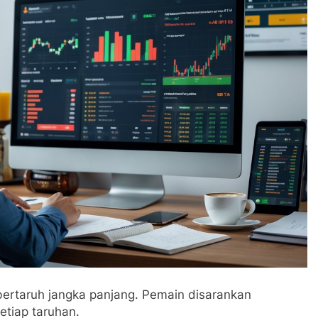
ertaruh jangka panjang. Pemain disarankan
etiap taruhan.