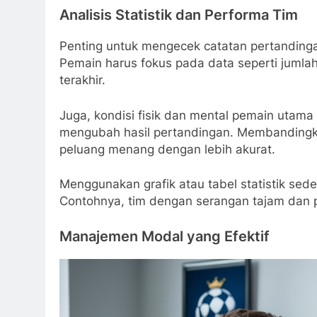
Analisis Statistik dan Performa Tim
Penting untuk mengecek catatan pertandinga
Pemain harus fokus pada data seperti jumla
terakhir.
Juga, kondisi fisik dan mental pemain utama
mengubah hasil pertandingan. Membandingk
peluang menang dengan lebih akurat.
Menggunakan grafik atau tabel statistik sed
Contohnya, tim dengan serangan tajam dan p
Manajemen Modal yang Efektif