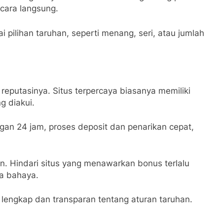
ecara langsung.
 pilihan taruhan, seperti menang, seri, atau jumlah
 reputasinya. Situs terpercaya biasanya memiliki
g diakui.
gan 24 jam, proses deposit dan penarikan cepat,
n. Hindari situs yang menawarkan bonus terlalu
da bahaya.
 lengkap dan transparan tentang aturan taruhan.