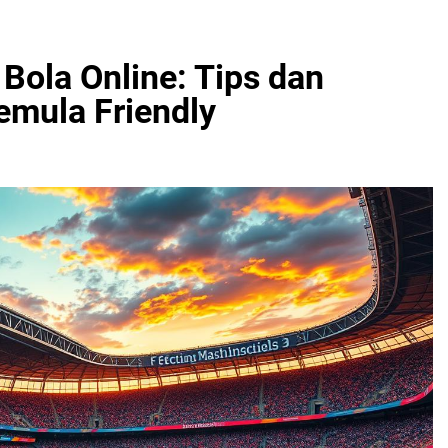
 Bola Online: Tips dan
emula Friendly