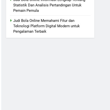
Statistik Dan Analisis Pertandingan Untuk
Pemain Pemula
Judi Bola Online Memahami Fitur dan
Teknologi Platform Digital Modern untuk
Pengalaman Terbaik