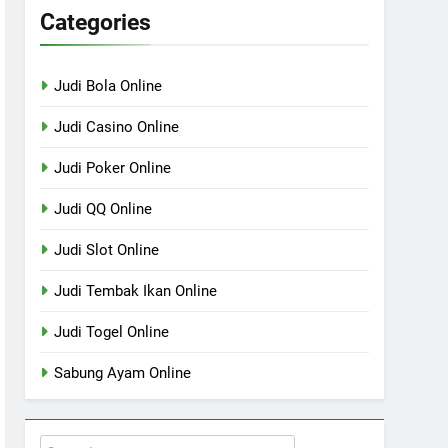
Categories
Judi Bola Online
Judi Casino Online
Judi Poker Online
Judi QQ Online
Judi Slot Online
Judi Tembak Ikan Online
Judi Togel Online
Sabung Ayam Online
Search