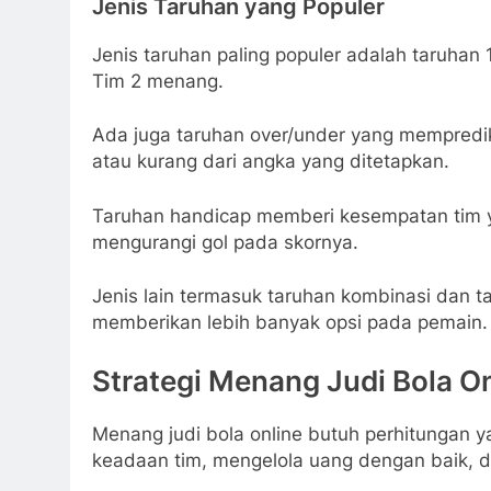
Jenis Taruhan yang Populer
Jenis taruhan paling populer adalah taruhan 
Tim 2 menang.
Ada juga taruhan over/under yang memprediks
atau kurang dari angka yang ditetapkan.
Taruhan handicap memberi kesempatan tim
mengurangi gol pada skornya.
Jenis lain termasuk taruhan kombinasi dan 
memberikan lebih banyak opsi pada pemain.
Strategi Menang Judi Bola On
Menang judi bola online butuh perhitungan ya
keadaan tim, mengelola uang dengan baik, 