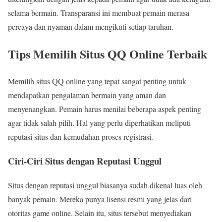
selama bermain. Transparansi ini membuat pemain merasa
percaya dan nyaman dalam mengikuti setiap taruhan.
Tips Memilih Situs QQ Online Terbaik
Memilih situs QQ online yang tepat sangat penting untuk
mendapatkan pengalaman bermain yang aman dan
menyenangkan. Pemain harus menilai beberapa aspek penting
agar tidak salah pilih. Hal yang perlu diperhatikan meliputi
reputasi situs dan kemudahan proses registrasi.
Ciri-Ciri Situs dengan Reputasi Unggul
Situs dengan reputasi unggul biasanya sudah dikenal luas oleh
banyak pemain. Mereka punya lisensi resmi yang jelas dari
otoritas game online. Selain itu, situs tersebut menyediakan