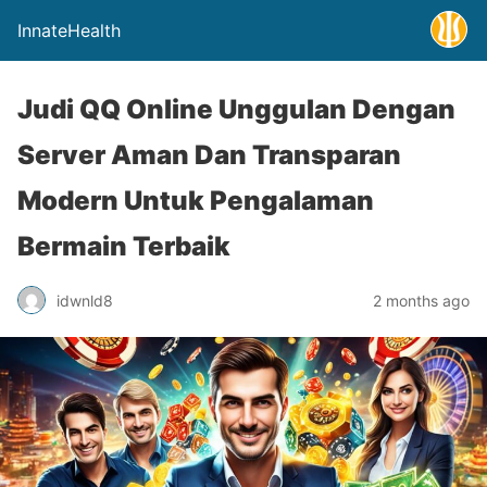
InnateHealth
Judi QQ Online Unggulan Dengan
Server Aman Dan Transparan
Modern Untuk Pengalaman
Bermain Terbaik
idwnld8
2 months ago