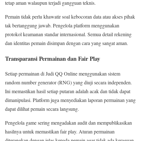
tetap aman walaupun terjadi gangguan teknis.
Pemain tidak perlu khawatir soal kebocoran data atau akses pihak
tak bertanggung jawab. Pengelola platform menggunakan
protokol keamanan standar internasional. Semua detail rekening
dan identitas pemain disimpan dengan cara yang sangat aman.
Transparansi Permainan dan Fair Play
Setiap permainan di Judi QQ Online menggunakan sistem
random number generator (RNG) yang diuji secara independen.
Ini memastikan hasil setiap putaran adalah acak dan tidak dapat
dimanipulasi. Platform juga menyediakan laporan permainan yang
dapat dilihat pemain secara langsung.
Pengelola game sering mengadakan audit dan mempublikasikan
hasilnya untuk memastikan fair play. Aturan permainan
diterangkan dengan jelas kepada pemain agar tidak ada keraguan