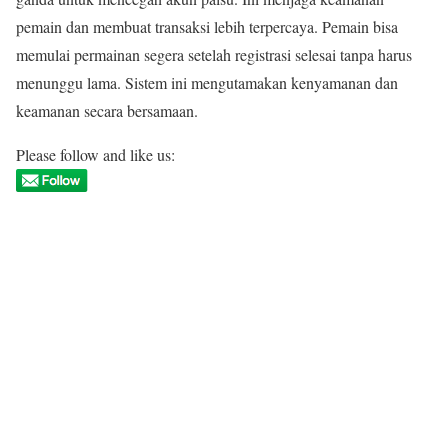
pemain dan membuat transaksi lebih terpercaya. Pemain bisa
memulai permainan segera setelah registrasi selesai tanpa harus
menunggu lama. Sistem ini mengutamakan kenyamanan dan
keamanan secara bersamaan.
Please follow and like us: