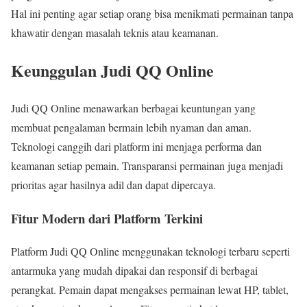
Hal ini penting agar setiap orang bisa menikmati permainan tanpa
khawatir dengan masalah teknis atau keamanan.
Keunggulan Judi QQ Online
Judi QQ Online menawarkan berbagai keuntungan yang
membuat pengalaman bermain lebih nyaman dan aman.
Teknologi canggih dari platform ini menjaga performa dan
keamanan setiap pemain. Transparansi permainan juga menjadi
prioritas agar hasilnya adil dan dapat dipercaya.
Fitur Modern dari Platform Terkini
Platform Judi QQ Online menggunakan teknologi terbaru seperti
antarmuka yang mudah dipakai dan responsif di berbagai
perangkat. Pemain dapat mengakses permainan lewat HP, tablet,