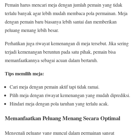
Pemain harus mencari meja dengan jumlah pemain yang tidak
terlalu banyak agar lebih mudah membaca pola permainan. Meja
dengan pemain baru biasanya lebih santai dan memberikan
peluang menang lebih besar.
Perhatikan juga riwayat kemenangan di meja tersebut. Jika sering
terjadi kemenangan beruntun pada satu pihak, pemain bisa
memanfaatkannya sebagai acuan dalam bertaruh.
Tips memilih meja:
Cari meja dengan pemain aktif tapi tidak ramai.
Pilih meja dengan riwayat kemenangan yang mudah diprediksi.
Hindari meja dengan pola taruhan yang terlalu acak.
Memanfaatkan Peluang Menang Secara Optimal
Mengenali peluang yang muncul dalam permainan sangat