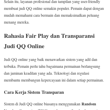
Selain itu, layanan profesional dan tampilan yang user-friendly
membuat judi QQ online semakin populer. Pemain dapat dengan
mudah memahami cara bermain dan memaksimalkan peluang
menang mereka.
Rahasia Fair Play dan Transparansi
Judi QQ Online
Judi QQ online yang baik menawarkan sistem yang adil dan
terbuka. Pemain perlu tahu bagaimana permainan berlangsung
dan jaminan keadilan yang ada. Teknologi dan regulasi
membantu membangun kepercayaan ini dalam setiap permainan.
Cara Kerja Sistem Transparan
Random
Sistem di Judi QQ online biasanya menggunakan