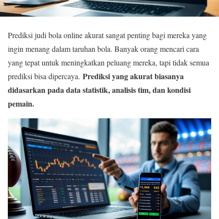
Prediksi judi bola online akurat sangat penting bagi mereka yang
ingin menang dalam taruhan bola. Banyak orang mencari cara
yang tepat untuk meningkatkan peluang mereka, tapi tidak semua
Prediksi yang akurat biasanya
prediksi bisa dipercaya.
didasarkan pada data statistik, analisis tim, dan kondisi
pemain.