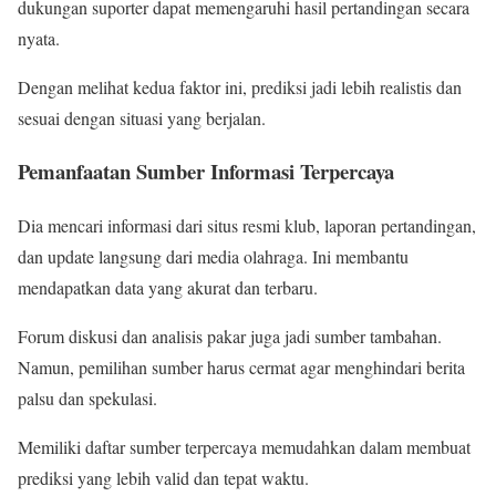
dukungan suporter dapat memengaruhi hasil pertandingan secara
nyata.
Dengan melihat kedua faktor ini, prediksi jadi lebih realistis dan
sesuai dengan situasi yang berjalan.
Pemanfaatan Sumber Informasi Terpercaya
Dia mencari informasi dari situs resmi klub, laporan pertandingan,
dan update langsung dari media olahraga. Ini membantu
mendapatkan data yang akurat dan terbaru.
Forum diskusi dan analisis pakar juga jadi sumber tambahan.
Namun, pemilihan sumber harus cermat agar menghindari berita
palsu dan spekulasi.
Memiliki daftar sumber terpercaya memudahkan dalam membuat
prediksi yang lebih valid dan tepat waktu.