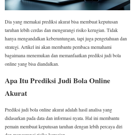
Dia yang memakai prediksi akurat bisa membuat keputusan
taruhan lebih cerdas dan mengurangi risiko kerugian. Tidak
hanya mengandalkan keberuntungan, tapi juga pengetahuan dan
strategi. Artikel ini akan membantu pembaca memahami
bagaimana menemukan dan memanfaatkan prediksi judi bola
online yang bisa diandalkan.
Apa Itu Prediksi Judi Bola Online
Akurat
Prediksi judi bola online akurat adalah hasil analisa yang
didasarkan pada data dan informasi nyata. Hal ini membantu
pemain membuat keputusan taruhan dengan lebih percaya diri
dan mengurangi risiko kerugian.