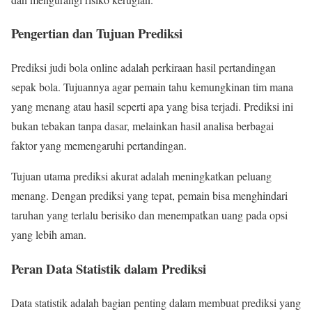
Pengertian dan Tujuan Prediksi
Prediksi judi bola online adalah perkiraan hasil pertandingan
sepak bola. Tujuannya agar pemain tahu kemungkinan tim mana
yang menang atau hasil seperti apa yang bisa terjadi. Prediksi ini
bukan tebakan tanpa dasar, melainkan hasil analisa berbagai
faktor yang memengaruhi pertandingan.
Tujuan utama prediksi akurat adalah meningkatkan peluang
menang. Dengan prediksi yang tepat, pemain bisa menghindari
taruhan yang terlalu berisiko dan menempatkan uang pada opsi
yang lebih aman.
Peran Data Statistik dalam Prediksi
Data statistik adalah bagian penting dalam membuat prediksi yang