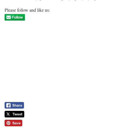
Please follow and like us: