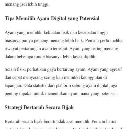
menang jadi lebih tinggi.
Tips Memilih Ayam Digital yang Potensial
Ayam yang memiliki kekuatan fisik dan kecepatan tinggi
biasanya punya peluang menang lebih baik. Pemain perlu melihat
riwayat pertarungan ayam tersebut. Ayam yang sering menang
dalam beberapa ronde biasanya lebih layak dipilih.
Selain fisik, perhatikan gaya bertarung ayam. Ayam yang agresif
dan cepat menyerang sering kali memiliki keunggulan di
lapangan. Data statistik dari platform sabung ayam digital juga
penting dipakai untuk menentukan ayam mana yang potensial.
Strategi Bertaruh Secara Bijak
Bertaruh secara bijak berarti tidak asal memilih. Pemain harus