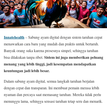
Innatehealth
– Sabung ayam digital dengan sistem taruhan cepat
menawarkan cara baru yang mudah dan praktis untuk bertaruh.
Banyak orang suka karena prosesnya simpel, sehingga taruhan
Sistem ini juga memberikan peluang
bisa dilakukan tanpa ribet.
menang yang lebih tinggi, jadi kesempatan mendapatkan
keuntungan jadi lebih besar.
Dalam sabung ayam digital, semua langkah taruhan berjalan
dengan cepat dan transparan. Ini membuat pemain merasa lebih
nyaman dan percaya saat memasang taruhan. Mereka tidak perlu
menunggu lama, sehingga sensasi taruhan tetap seru dan menarik.