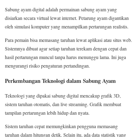
Sabung ayam digital adalah permainan sabung ayam yang
disiarkan secara virtual lewat internet. Petarung ayam digantikan
oleh simulasi komputer yang menampilkan pertarungan realistis.
Para pemain bisa memasang taruhan lewat aplikasi atau situs web.
Sistemnya dibuat agar setiap taruhan terekam dengan cepat dan
hasil pertarungan muncul tanpa harus menunggu lama. Ini juga
mengurangi risiko pengaturan pertandingan.
Perkembangan Teknologi dalam Sabung Ayam
Teknologi yang dipakai sabung digital mencakup grafik 3D,
sistem taruhan otomatis, dan live streaming. Grafik membuat
tampilan pertarungan lebih hidup dan nyata.
Sistem taruhan cepat memungkinkan pengguna memasang
taruhan dalam hitungan detik. Selain itu, ada data statistik yang