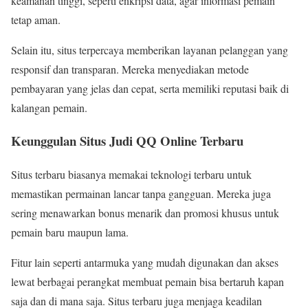
keamanan tinggi, seperti enkripsi data, agar informasi pemain
tetap aman.
Selain itu, situs terpercaya memberikan layanan pelanggan yang
responsif dan transparan. Mereka menyediakan metode
pembayaran yang jelas dan cepat, serta memiliki reputasi baik di
kalangan pemain.
Keunggulan Situs Judi QQ Online Terbaru
Situs terbaru biasanya memakai teknologi terbaru untuk
memastikan permainan lancar tanpa gangguan. Mereka juga
sering menawarkan bonus menarik dan promosi khusus untuk
pemain baru maupun lama.
Fitur lain seperti antarmuka yang mudah digunakan dan akses
lewat berbagai perangkat membuat pemain bisa bertaruh kapan
saja dan di mana saja. Situs terbaru juga menjaga keadilan