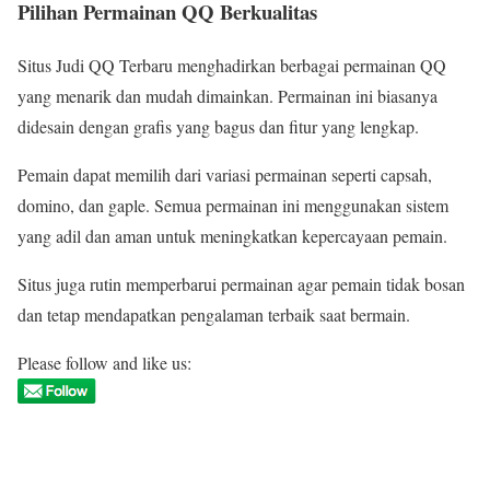
Pilihan Permainan QQ Berkualitas
Situs Judi QQ Terbaru menghadirkan berbagai permainan QQ
yang menarik dan mudah dimainkan. Permainan ini biasanya
didesain dengan grafis yang bagus dan fitur yang lengkap.
Pemain dapat memilih dari variasi permainan seperti capsah,
domino, dan gaple. Semua permainan ini menggunakan sistem
yang adil dan aman untuk meningkatkan kepercayaan pemain.
Situs juga rutin memperbarui permainan agar pemain tidak bosan
dan tetap mendapatkan pengalaman terbaik saat bermain.
Please follow and like us: