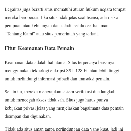
Legalitas juga berarti situs mematuhi aturan hukum negara tempat
mereka beroperasi. Jika situs tidak jelas soal lisensi, ada risiko
penipuan atau kehilangan dana. Jadi, selalu cek halaman
“Tentang Kami” atau situs pemerintah yang terkait.
Fitur Keamanan Data Pemain
Keamanan data adalah hal utama. Situs terpercaya biasanya
menggunakan teknologi enkripsi SSL 128-bit atau lebih tinggi
untuk melindungi informasi pribadi dan transaksi pemain.
Selain itu, mereka menerapkan sistem verifikasi dua langkah
untuk mencegah akses tidak sah. Situs juga harus punya
kebijakan privasi jelas yang menjelaskan bagaimana data pemain
disimpan dan digunakan.
Tidak ada situs aman tanpa perlindungan data yang kuat, jadi ini