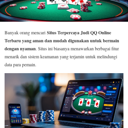
Situs Terpercaya Judi QQ Online
Banyak orang mencari
Terbaru yang aman dan mudah digunakan untuk bermain
dengan nyaman
. Situs ini biasanya menawarkan berbagai fitur
menarik dan sistem keamanan yang terjamin untuk melindungi
data para pemain.