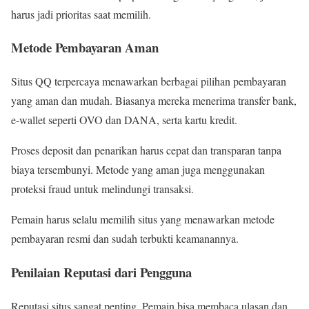
harus jadi prioritas saat memilih.
Metode Pembayaran Aman
Situs QQ terpercaya menawarkan berbagai pilihan pembayaran
yang aman dan mudah. Biasanya mereka menerima transfer bank,
e-wallet seperti OVO dan DANA, serta kartu kredit.
Proses deposit dan penarikan harus cepat dan transparan tanpa
biaya tersembunyi. Metode yang aman juga menggunakan
proteksi fraud untuk melindungi transaksi.
Pemain harus selalu memilih situs yang menawarkan metode
pembayaran resmi dan sudah terbukti keamanannya.
Penilaian Reputasi dari Pengguna
Reputasi situs sangat penting. Pemain bisa membaca ulasan dan