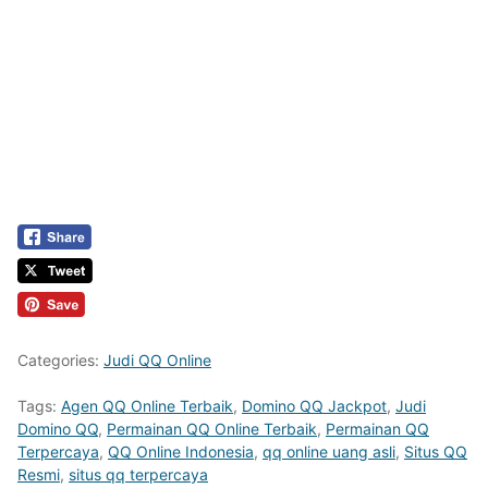
Categories:
Judi QQ Online
Tags:
Agen QQ Online Terbaik
,
Domino QQ Jackpot
,
Judi
Domino QQ
,
Permainan QQ Online Terbaik
,
Permainan QQ
Terpercaya
,
QQ Online Indonesia
,
qq online uang asli
,
Situs QQ
Resmi
,
situs qq terpercaya