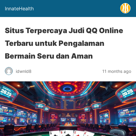
InnateHealth
Situs Terpercaya Judi QQ Online
Terbaru untuk Pengalaman
Bermain Seru dan Aman
idwnld8
11 months ago