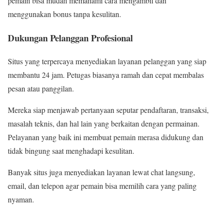
pemain bisa mudah memahami cara mengambil dan
menggunakan bonus tanpa kesulitan.
Dukungan Pelanggan Profesional
Situs yang terpercaya menyediakan layanan pelanggan yang siap
membantu 24 jam. Petugas biasanya ramah dan cepat membalas
pesan atau panggilan.
Mereka siap menjawab pertanyaan seputar pendaftaran, transaksi,
masalah teknis, dan hal lain yang berkaitan dengan permainan.
Pelayanan yang baik ini membuat pemain merasa didukung dan
tidak bingung saat menghadapi kesulitan.
Banyak situs juga menyediakan layanan lewat chat langsung,
email, dan telepon agar pemain bisa memilih cara yang paling
nyaman.