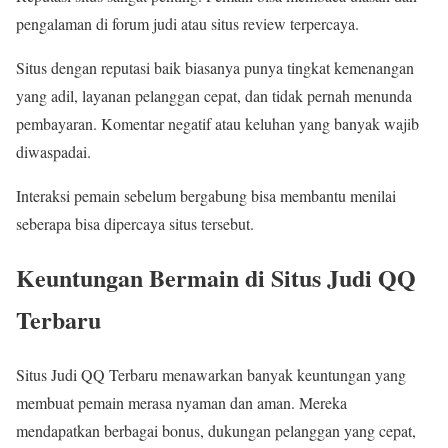
pengalaman di forum judi atau situs review terpercaya.
Situs dengan reputasi baik biasanya punya tingkat kemenangan
yang adil, layanan pelanggan cepat, dan tidak pernah menunda
pembayaran. Komentar negatif atau keluhan yang banyak wajib
diwaspadai.
Interaksi pemain sebelum bergabung bisa membantu menilai
seberapa bisa dipercaya situs tersebut.
Keuntungan Bermain di Situs Judi QQ
Terbaru
Situs Judi QQ Terbaru menawarkan banyak keuntungan yang
membuat pemain merasa nyaman dan aman. Mereka
mendapatkan berbagai bonus, dukungan pelanggan yang cepat,